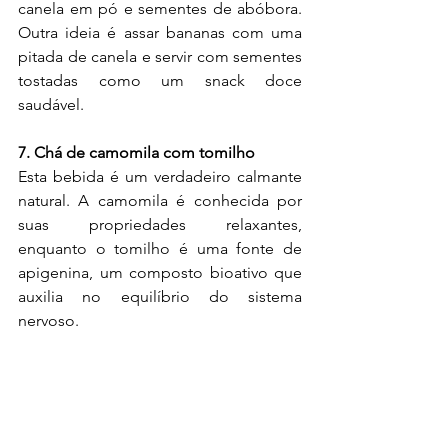
canela em pó e sementes de abóbora. 
Outra ideia é assar bananas com uma 
pitada de canela e servir com sementes 
tostadas como um snack doce 
saudável.
7. Chá de camomila com tomilho
Esta bebida é um verdadeiro calmante 
natural. A camomila é conhecida por 
suas propriedades relaxantes, 
enquanto o tomilho é uma fonte de 
apigenina, um composto bioativo que 
auxilia no equilíbrio do sistema 
nervoso.
Sugestão de preparação:
 Faça uma 
infusão relaxante de camomila e 
adicione folhas frescas de tomilho para 
intensificar o efeito calmante.