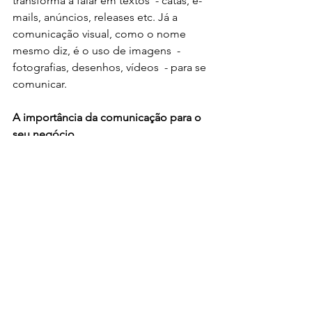
transforma a falar em textos  - catas, e-
mails, anúncios, releases etc. Já a 
comunicação visual, como o nome 
mesmo diz, é o uso de imagens  - 
fotografias, desenhos, vídeos  - para se 
comunicar. 
A importância da comunicação para o 
seu negócio
Mas afinal, quais os benefícios de uma 
boa comunicação? 
Vamos falar sobre dois deles: o 
primeiro é a relação com o seu cliente. 
Quando melhor for sua comunicação, 
melhor será sua relação, e por 
consequência, melhores serão seus 
resultados. 