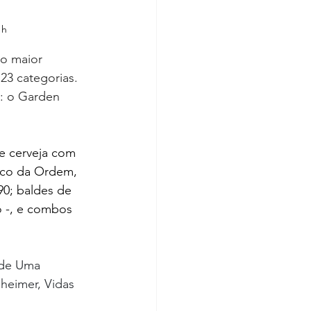
1h
 o maior 
3 categorias. 
: o Garden 
e cerveja com 
eco da Ordem, 
90; 
baldes de 
o -, e combos 
de Uma 
heimer, Vidas 