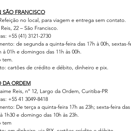
N SÃO FRANCISCO
efeição no local, para viagem e entrega sem contato.
Reis, 22 – São Francisco.
as: +55 (41) 3121-2730
ento: de segunda a quinta-feira das 17h à 00h, sextas-fe
h à 01h e domingos das 11h às 00h.
o tem.
 cartões de crédito e débito, dinheiro e pix.
O DA ORDEM
aime Reis, nº 12, Largo da Ordem, Curitiba-PR
as: +55 41 3049-8418
ento: De terça a quinta-feira 17h as 23h; sexta-feira das
à 1h30 e domingo das 10h às 23h.
o tem
 em dinheiro, via PIX, cartões crédito e débito.