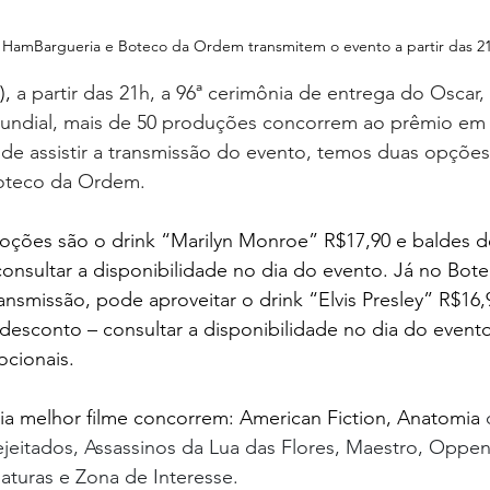
HamBargueria e Boteco da Ordem transmitem o evento a partir das 2
, 
a partir das 21h, a 96ª cerimônia de entrega do Oscar,
ndial, mais de 50 produções concorrem ao prêmio em 2
de assistir a transmissão do evento, temos duas opções
oteco da Ordem.
ções são o drink “Marilyn Monroe” R$17,90 e baldes d
nsultar a disponibilidade no dia do evento. 
Já no Bot
ransmissão, pode aproveitar o drink “Elvis Presley” R$16,
desconto – consultar a disponibilidade no dia do event
cionais.
ia melhor filme concorrem: American Fiction, Anatomia 
jeitados, Assassinos da Lua das Flores, Maestro, Oppen
aturas e Zona de Interesse.