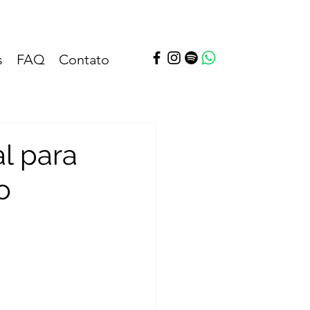
s
FAQ
Contato
l para
o