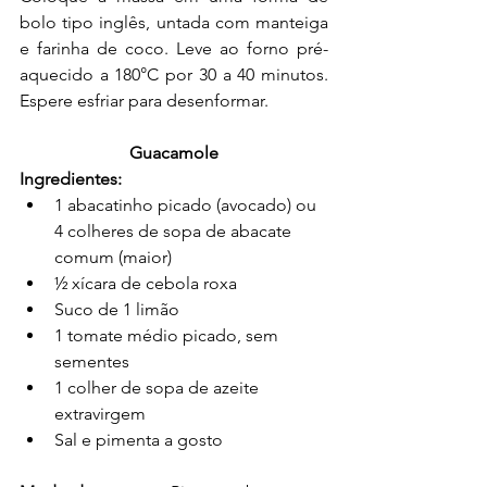
bolo tipo inglês, untada com manteiga 
e farinha de coco. Leve ao forno pré-
aquecido a 180°C por 30 a 40 minutos. 
Espere esfriar para desenformar.
Guacamole
Ingredientes:
1 abacatinho picado (avocado) ou 
4 colheres de sopa de abacate 
comum (maior)
½ xícara de cebola roxa
Suco de 1 limão
1 tomate médio picado, sem 
sementes
1 colher de sopa de azeite 
extravirgem
Sal e pimenta a gosto