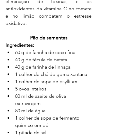
eliminação de toxinas, e os 
antioxidantes da vitamina C no tomate 
e no limão combatem o estresse 
oxidativo.
Pão de sementes
Ingredientes:
60 g de farinha de coco fina
40 g de fécula de batata
40 g de farinha de linhaça
1 colher de chá de goma xantana
1 colher de sopa de psyllium
5 ovos inteiros
80 ml de azeite de oliva 
extravirgem
80 ml de água
1 colher de sopa de fermento 
químico em pó
1 pitada de sal