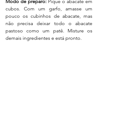
Modo de preparo:
 Pique o abacate em 
cubos. Com um garfo, amasse um 
pouco os cubinhos de abacate, mas 
não precisa deixar todo o abacate 
pastoso como um patê. Misture os 
demais ingredientes e está pronto.
Obs.:
 O guacamole, em um recipiente 
bem fechado, dura até 2 dias, mas 
tente consumir no mesmo dia.
Sobre Aline Quissak
Aline Quissak é nutricionista com 9 especializações 
no Canadá e Estados Unidos, pesquisadora científica 
em alimentos terapêuticos aplicados tanto na saúde 
quanto em doenças. É mestre em nutrição genética 
na Espanha, com de mais de 8 mil pacientes no 
Brasil e exterior. Para mais informações acesse suas 
redes sociais 
@nutri_secrets 
ou o site 