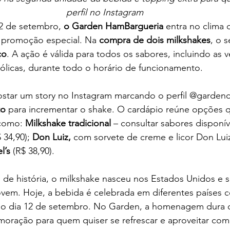
perfil no Instagram
2 de setembro, 
o Garden HamBargueria
 entra no clima 
 promoção especial. Na 
compra de dois milkshakes
, o 
ço
. A ação é válida para todos os sabores, incluindo as v
oólicas, durante todo o horário de funcionamento.
star um story no Instagram marcando o perfil @garden
to
 para incrementar o shake. O cardápio reúne opções 
 como: 
Milkshake tradicional
 – consultar sabores disponíve
 34,90); 
Don Luiz,
 com sorvete de creme e licor Don Luiz 
l’s
 (R$ 38,90).
de história, o milkshake nasceu nos Estados Unidos e s
ovem. Hoje, a bebida é celebrada em diferentes países 
a, o dia 12 de setembro. No Garden, a homenagem dura q
ração para quem quiser se refrescar e aproveitar com 