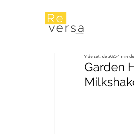
9 de set. de 2025
1 min de
Garden H
Milkshak