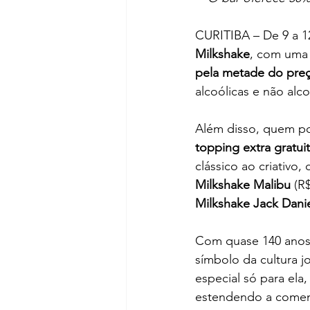
CURITIBA – De 9 a 1
Milkshake
, com uma
pela metade do pre
alcoólicas e não alc
Além disso, quem po
topping extra gratui
clássico ao criativo,
Milkshake Malibu
 (R$
Milkshake Jack Danie
Com quase 140 anos 
símbolo da cultura j
especial só para el
estendendo a comemo