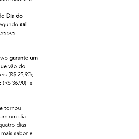
do 
Dia do 
segundo 
sai 
ersões 
cwb 
garante um 
que vão do 
is (R$ 25,90); 
(R$ 36,90); e 
e tornou 
com um dia 
uatro dias, 
mais sabor e 