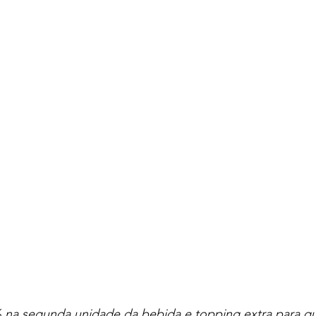
 na segunda unidade da bebida e topping extra para q